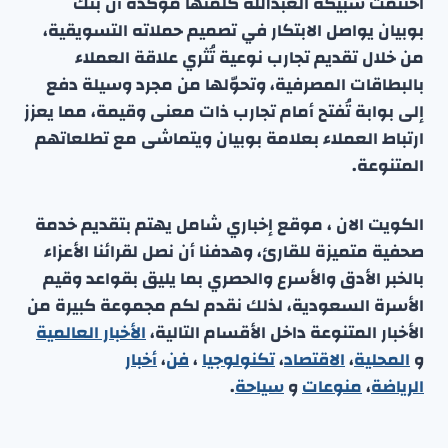
اختتمت سبيكة العبدالله كلمتها مؤكدة أن بنك
بوبيان يواصل الابتكار في تصميم حملاته التسويقية،
من خلال تقديم تجارب نوعية تُثري علاقة العملاء
بالبطاقات المصرفية، وتحوّلها من مجرد وسيلة دفع
إلى بوابة تُفتح أمام تجارب ذات معنى وقيمة، مما يعزز
ارتباط العملاء بعلامة بوبيان ويتماشى مع تطلعاتهم
المتنوعة.
الكويت الان ، موقع إخباري شامل يهتم بتقديم خدمة
صحفية متميزة للقارئ، وهدفنا أن نصل لقرائنا الأعزاء
بالخبر الأدق والأسرع والحصري بما يليق بقواعد وقيم
الأسرة السعودية، لذلك نقدم لكم مجموعة كبيرة من
الأخبار المتنوعة داخل الأقسام التالية،
الأخبار العالمية
و
المحلية
،
الاقتصاد
،
تكنولوجيا
،
فن
،
أخبار
الرياضة
،
منوعا
ت
و
سياحة
.