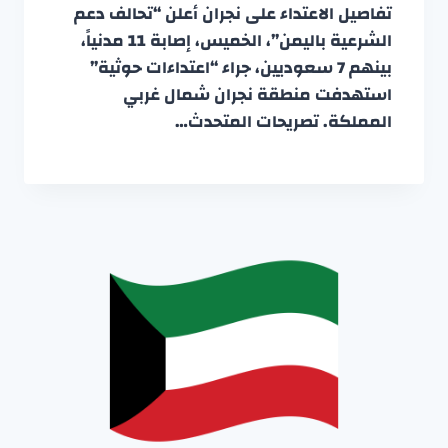
تفاصيل الاعتداء على نجران أعلن “تحالف دعم
الشرعية باليمن”، الخميس، إصابة 11 مدنياً،
بينهم 7 سعوديين، جراء “اعتداءات حوثية”
استهدفت منطقة نجران شمال غربي
المملكة. تصريحات المتحدث…