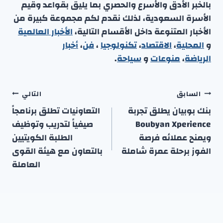
بالخبر الأدق والأسرع والحصري بما يليق بقواعد وقيم
الأسرة السعودية، لذلك نقدم لكم مجموعة كبيرة من
الأخبار المتنوعة داخل الأقسام التالية،
الأخبار العالمية
و
المحلية
،
الاقتصاد
،
تكنولوجيا
،
فن
،
أخبار
الرياضة
،
منوعا
ت
و
سياحة
.
تصفّح
السابق
التالي
المقالات
بنك بوبيان يطلق تجربة
التعاونيات تطلق برنامجاً
Boubyan Xperience
صيفياً لتدريب وتوظيف
ويمنح عملائه فرصة
الطلبة الكويتيين
الفوز برحلة عمرة شاملة
بالتعاون مع هيئة القوى
العاملة