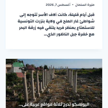
منيرة السلمان
أغسطس 7, 2026
قبل أيام قليلة، كانت آلاف الأسر تتوجه إلى
شواطئ غار الملح في ولاية بنزرت التونسية
للاستمتاع بمنظر فريد يلتقي فيه زرقة البحر
مع خضرة جبل الناظور الذي…