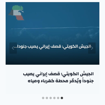
الجيش الكويتي: قصف إيراني يصيب
جنوداً ويُدمّر محطة كهرباء ومياه