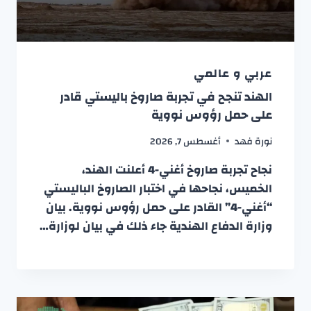
عربي و عالمي
الهند تنجح في تجربة صاروخ باليستي قادر
على حمل رؤوس نووية
نورة فهد
أغسطس 7, 2026
نجاح تجربة صاروخ أغني-4 أعلنت الهند،
الخميس، نجاحها في اختبار الصاروخ الباليستي
“أغني-4” القادر على حمل رؤوس نووية. بيان
وزارة الدفاع الهندية جاء ذلك في بيان لوزارة…