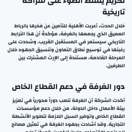
تكريم يسلط الضوء على شراكة
تاريخية
خلال الحدث، أعربت الأهلية للتأمين عن فخرها بالرباط
العميق الذي يجمعها بالغرفة، مؤكدةً أن هذا الترابط
التاريخي سيستمر في المستقبل القريب. وشددت على
رغبتها في توسيع نطاق التعاون وتنسيق الجهود خلال
المرحلة القادمة، مستندة إلى الإرث المشترك بين
الطرفين.
دور الغرفة في دعم القطاع الخاص
أكدت الشركة أن الغرفة تلعب دوراً محورياً في تعزيز
بيئة الأعمال داخل الدولة، من خلال دعم مؤسسات
القطاع الخاص وتوفير السبل اللازمة لتطوير الأنشطة
التجارية. وقد أشادت بجهود الغرفة في تمثيل مصالح