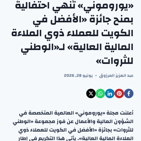
«يوروموني» تُنهي احتفاليةً
بمنح جائزة «الأفضل في
الكويت للعملاء ذوي الملاءة
المالية العالية» لـ«الوطني
للثروات»
عبد العزيز المرزوق
يونيو 28, 2026
أعلنت مجلة «يوروموني» العالمية المتخصصة في
الشؤون المالية والأعمال عن فوز مجموعة «الوطني
للثروات» بجائزة «الأفضل في الكويت للعملاء ذوي
الملاءة المالية العالية». يأتي هذا التكريم في إطار