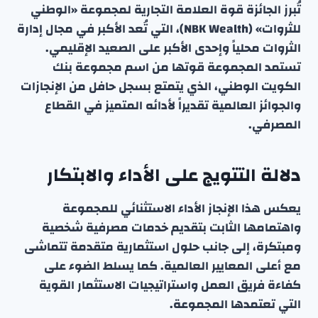
تُبرز الجائزة قوة العلامة التجارية لمجموعة «الوطني
للثروات» (NBK Wealth)، التي تُعد الأكبر في مجال إدارة
الثروات محلياً وإحدى الأكبر على الصعيد الإقليمي.
تستمد المجموعة قوتها من اسم مجموعة بنك
الكويت الوطني، الذي يتمتع بسجل حافل من الإنجازات
والجوائز العالمية تقديراً لأدائه المتميز في القطاع
المصرفي.
دلالة التتويج على الأداء والابتكار
يعكس هذا الإنجاز الأداء الاستثنائي للمجموعة
واهتمامها الثابت بتقديم خدمات مصرفية شخصية
ومبتكرة، إلى جانب حلول استثمارية متقدمة تتماشى
مع أعلى المعايير العالمية. كما يسلط الضوء على
كفاءة فريق العمل واستراتيجيات الاستثمار القوية
التي تعتمدها المجموعة.