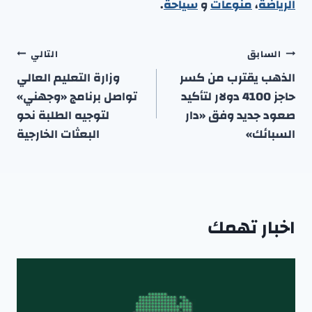
الرياضة
،
منوعا
ت
و
سياحة
.
تصفّح
السابق
التالي
المقالات
الذهب يقترب من كسر
وزارة التعليم العالي
حاجز 4100 دولار لتأكيد
تواصل برنامج «وجهني»
صعود جديد وفق «دار
لتوجيه الطلبة نحو
السبائك»
البعثات الخارجية
اخبار تهمك