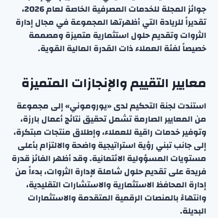
جوائز المجلة للخدمات المصرفية الخاصة لعام 2026،
تقديراً للريادة التي أظهرتها المجموعة في مجال إدارة
الثروات وتقديم حلول استثمارية متميزة ومصممة
خصيصاً لفئة العملاء ذات القدرة المالية القوية.
معايير التقييم والإنجازات المتميزة
استندت لجنة التحكيم لدى «يوروموني» إلى مجموعة
من المعايير الصارمة تشمل تحقيق نتائج أعمال بارزة،
وتوفير خدمات راقية للعملاء، وإطلاق منتجات مبتكرة،
إلى جانب تبني رؤية استراتيجية واضحة والالتزام بأعلى
مستويات المسؤولية الائتمانية. وقد أظهر الفائز قدرة
فريدة على تقديم حلول شاملة لإدارة الثروات، بدءاً من
إدارة المحافظ الاستثمارية والاستشارات التقليدية،
وانتهاءً بالمنصات الرقمية المتقدمة والاستثمارات
البديلة.