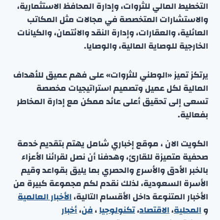
التخطيط المالي للثروات، وإدارة المحافظ الاستثمارية،
والاستشارات المتخصصة في مجالات مثل المكاتب
العائلية، والعقارات، وإدارة النقد والائتمان، والكيانات
الخارجية للوصاية المالية، والوصايا.
يرتكز تميز «الوطني للثروات» على فهم عميق للأهداف
المالية لكل عميل وتصميم استراتيجيات مخصصة
تسعى إلى تحقيق أعلى عائد ممكن مع إدارة المخاطر
بفعالية.
الكويت الان ، موقع إخباري شامل يهتم بتقديم خدمة
صحفية متميزة للقارئ، وهدفنا أن نصل لقرائنا الأعزاء
بالخبر الأدق والأسرع والحصري بما يليق بقواعد وقيم
الأسرة السعودية، لذلك نقدم لكم مجموعة كبيرة من
الأخبار المتنوعة داخل الأقسام التالية،
الأخبار العالمية
و
المحلية
،
الاقتصاد
،
تكنولوجيا
،
فن
،
أخبار