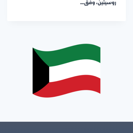
روسيتين، وفق…