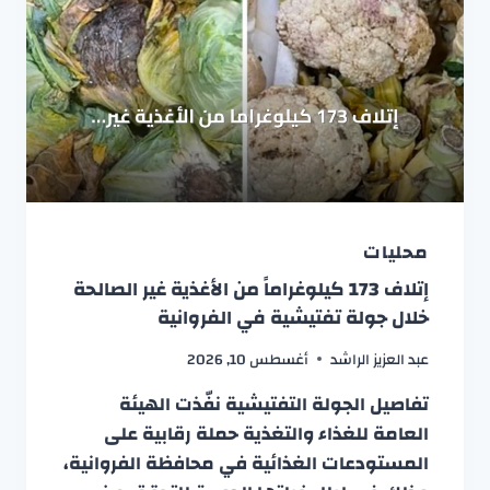
محليات
إتلاف 173 كيلوغراماً من الأغذية غير الصالحة
خلال جولة تفتيشية في الفروانية
عبد العزيز الراشد
أغسطس 10, 2026
تفاصيل الجولة التفتيشية نفّذت الهيئة
العامة للغذاء والتغذية حملة رقابية على
المستودعات الغذائية في محافظة الفروانية،