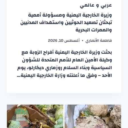
عربي و عالمي
وزيرة الخارجية اليمنية ومسؤولة أممية
تبحثان تصعيد الحوثيين واستهداف المدنيين
والممرات البحرية
فاطمة الأنصاري
أغسطس 10, 2026
بحثت وزيرة الخارجية اليمنية أفراح الزوبة مع
وكيلة الأمين العام للأمم المتحدة للشؤون
السياسية وبناء السلام روزماري ديكارلو، يوم
الأحد – وفق ما أعلنته وزارة الخارجية اليمنية…