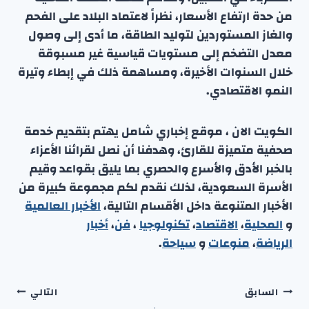
من حدة ارتفاع الأسعار، نظراً لاعتماد البلاد على الفحم
والغاز المستوردين لتوليد الطاقة، ما أدى إلى وصول
معدل التضخم إلى مستويات قياسية غير مسبوقة
خلال السنوات الأخيرة، ومساهمة ذلك في إبطاء وتيرة
النمو الاقتصادي.
الكويت الان ، موقع إخباري شامل يهتم بتقديم خدمة
صحفية متميزة للقارئ، وهدفنا أن نصل لقرائنا الأعزاء
بالخبر الأدق والأسرع والحصري بما يليق بقواعد وقيم
الأسرة السعودية، لذلك نقدم لكم مجموعة كبيرة من
الأخبار المتنوعة داخل الأقسام التالية،
الأخبار العالمية
و
المحلية
،
الاقتصاد
،
تكنولوجيا
،
فن
،
أخبار
الرياضة
،
منوعا
ت
و
سياحة
.
تصفّح
السابق
التالي