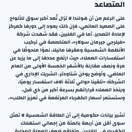
المتصاعد
على الرغم من أن هولندا لا تزال تُعد أكبر سوق للألواح
على الصعيد العالمي، فإن ذلك يعود إلى دورها كمركز
لإعادة التصدير. أما في الفلبين، فقد شهدت شركة
«فيلرجي جيرمان سولار»، المتخصصة في تركيب
الأنظمة الشمسية ومقرها مانيلا، نموًا ملحوظًا في
استفسارات العملاء، حيث ارتفع عددها إلى ما يزيد عن
مرة ونصف مقارنة بالأشهر الخمسة الأولى من العام
الماضي. وأوضح يوخن شتاودتر، الشريك الإداري في
الشركة: «تلقينا حوالي ثلاثة آلاف استفسار يوميًا،
ويتخذ العملاء قراراتهم بسرعة أكبر من ذي قبل،
وستستمر أسعار الكهرباء المرتفعة في تعزيز الطلب».
تشير بيانات حكومية إلى أن الطاقة الشمسية لا تمثل
سوى أقل من أربعة بالمئة من إجمالي استهلاك
الكهرباء في الفلبين. وتفاقم ضعف العملة المحلية