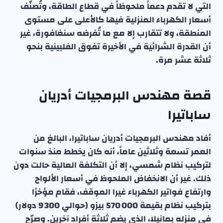
التي لا تقدم دعماً ملحوظاً في قطاع الطاقة، وتُصنّف
أسعار الكهرباء المنزلية فيها كالأعلى على مستوى
المنطقة، ولا تتقارب إلا مع ما تُفرضه سنغافورة، غير
أن القدرة الشرائية في الأخيرة تفوق الفلبينية بنحو
ثلاثة عشر مرة.
قصة مهندس البرمجيات أدريان
ساباتيرا
أفاد مهندس البرمجيات أدريان ساباتيرا، البالغ من
العمر تسعة وثلاثين عاماً، أنه كان يخطط منذ سنوات
لتركيب نظام شمسي، إلا أن التكلفة العالية حالت دون
ذلك. غير أن الانخفاض الملحوظ في أسعار الألواح
وارتفاع فواتير الكهرباء غيرا الموقف، فقام مؤخرًا
بتركيب نظام بقيمة 570 000 بيزو (حوالي 9 300 دولار)
في منزله بمانيلا، الذي يضم ثلاثة أفراد آخرين. وصرّح