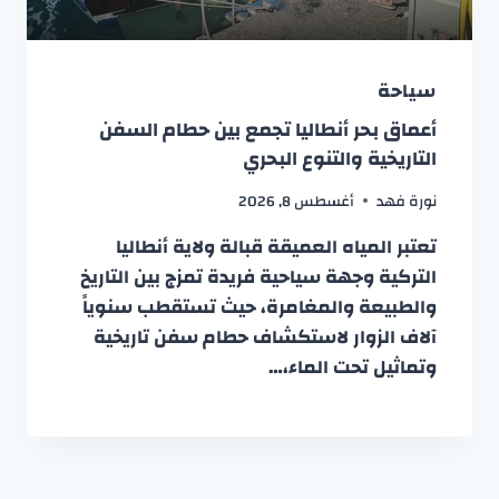
سياحة
أعماق بحر أنطاليا تجمع بين حطام السفن
التاريخية والتنوع البحري
نورة فهد
أغسطس 8, 2026
تعتبر المياه العميقة قبالة ولاية أنطاليا
التركية وجهة سياحية فريدة تمزج بين التاريخ
والطبيعة والمغامرة، حيث تستقطب سنوياً
آلاف الزوار لاستكشاف حطام سفن تاريخية
وتماثيل تحت الماء،…