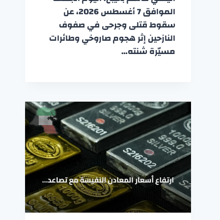
الموافق 7 أغسطس 2026، عن
سقوط قتلى وجرحى في صفوف
النازحين إثر هجوم صاروخي وطائرات
مسيّرة شنته…