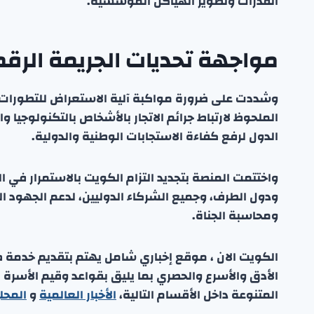
القدرات وتطوير الهياكل المؤسسية.
مواجهة تحديات الجريمة الرقم
وشددت على ضرورة مواكبة آلية الاستعراض للتطورات ال
الملحوظ لارتباط جرائم الاتجار بالأشخاص بالتكنولوجيا و
الدول لرفع كفاءة الاستجابات الوطنية والدولية.
واختتمت المنصة بتجديد التزام الكويت بالاستمرار في 
ودول الطرف، وجميع الشركاء الدوليين، لدعم الجهود الم
ومحاسبة الجناة.
الكويت الان ، موقع إخباري شامل يهتم بتقديم خدمة صحفي
الأدق والأسرع والحصري بما يليق بقواعد وقيم الأسرة
المتنوعة داخل الأقسام التالية،
الأخبار العالمية
و
المحل