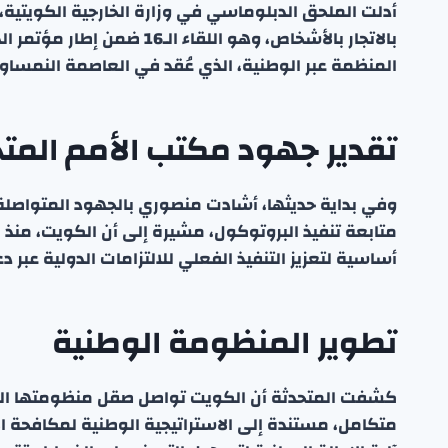
أدلت الملحق الدبلوماسي في وزارة الخارجية الكويتية،
بالاتجار بالأشخاص، وهو اللق
المنظمة عبر الوطنية، الذي عُقد في العاصمة النمساوية
تقدير جهود مكتب الأمم المت
وفي بداية حديثها، أشادت منصوري بالجهود المتواصلة
أساسية لتعزيز التنفيذ الفعلي للالتزامات الدولية عبر دع
تطوير المنظومة الوطنية
كشفت المتحدثة أن الكويت تواصل صقل منظومتها ال