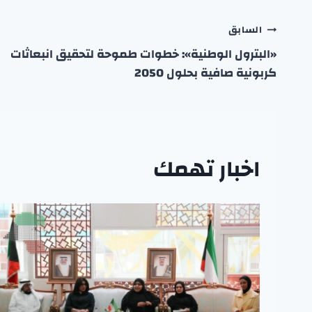
تصفّح
السابق
«البترول الوطنية»: خطوات طموحة لتحقيق انبعاثات
المقالات
كربونية صافية بحلول 2050
اخبار تهمك