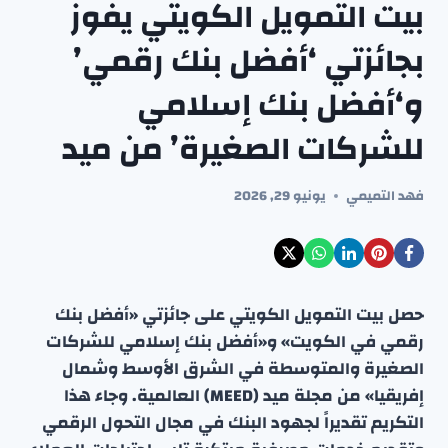
بيت التمويل الكويتي يفوز
بجائزتي ‘أفضل بنك رقمي’
و‘أفضل بنك إسلامي
للشركات الصغيرة’ من ميد
فهد التميمي
يونيو 29, 2026
حصل بيت التمويل الكويتي على جائزتي «أفضل بنك
رقمي في الكويت» و«أفضل بنك إسلامي للشركات
الصغيرة والمتوسطة في الشرق الأوسط وشمال
إفريقيا» من مجلة ميد (MEED) العالمية. وجاء هذا
التكريم تقديراً لجهود البنك في مجال التحول الرقمي