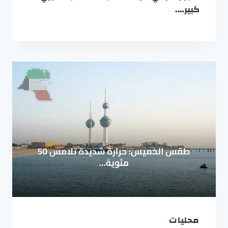
كبير….
محليات