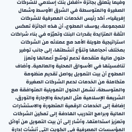
وفيما يتعلق بجائزة «أفضل بنك إسلامي للشركات
الصغيرة والمتوسطة في الشرق الأوسط وشمال
إفريقيا»، أكد رئيس الخدمات المصرفية للشركات
للمجموعة، يوسف المطوع، أن هذه الجائزة تعكس
الثقة المتزايدة بقدرات البنك وتميّزه في بناء شراكات
استراتيجية طويلة الأمد مع عملائه من الشركات
بمختلف أحجامها وتنوّع أنشطتها، إلى جانب توفير
حلول مالية متقدمة تدعم توسّع أعمالها وتعزز
تنافسيتها في الأسواق المحلية والعالمية. وأضاف
المطوع أن بيت التمويل يواصل تقديم منظومة
متكاملة من الخدمات لدعم الشركات الصغيرة
والمتوسطة، تشمل الحلول التمويلية المتوافقة مع
الشريعة الإسلامية مثل المرابحة والإجارة والتورق،
إضافة إلى الخدمات الرقمية المتطورة والاستشارات
المالية وبرامج التدريب الهادفة إلى تمكين الشركات
وتعزيز استدامتها. وأشار إلى أن بيت التمويل من أوائل
المؤسسات المصرفية في الكويت التي أنشأت إدارة