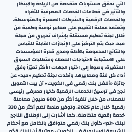
التي تحقق مستويات متقدمة من الريادة والابتكار
والتأثير في قطاعات الخدمات المصرفية للأفراد
والخدمات الرقمية والشركات الصغيرة والمتوسطة.
وتعتمد عملية التقييم على معايير نوعية وكمية من
خلال لجنة تحكيم مستقلة بإشراف تحريري من مجلة
ميد، حيث يتم التركيز على الإنجازات القابلة للقياس
والنتائج المدعومة بالأدلة ومدى قدرة المؤسسات
على الاستجابة لاحتياجات العملاء ومتطلبات السوق
المتغيرة، وصولاً إلى اختيار الجهات الأكثر تميّزاً وفق
أداء كل فئة ومعاييرها. وأكدت لجنة تحكيم «ميد» عن
جائزة «أفضل بنك رقمي في الكويت» أن بيت التمويل
نجح في ترسيخ الخدمات الرقمية كخيار مصرفي رئيسي
للعملاء، من خلال تنفيذ أكثر من 600 مليون معاملة
رقمية خلال عام 2025، وتوفير منصة تضم أكثر من 330
خدمة رقمية متكاملة. كما أشارت إلى الإطلاق الناجح
لبنك «تم» كأول بنك رقمي متوافق بالكامل مع أحكام
الشريعة الإسلامية في الكويت، معتبرة أن البنك قدّم