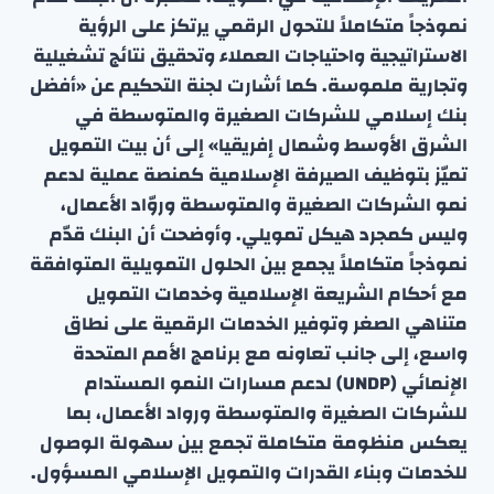
نموذجاً متكاملاً للتحول الرقمي يرتكز على الرؤية
الاستراتيجية واحتياجات العملاء وتحقيق نتائج تشغيلية
وتجارية ملموسة. كما أشارت لجنة التحكيم عن «أفضل
بنك إسلامي للشركات الصغيرة والمتوسطة في
الشرق الأوسط وشمال إفريقيا» إلى أن بيت التمويل
تميّز بتوظيف الصيرفة الإسلامية كمنصة عملية لدعم
نمو الشركات الصغيرة والمتوسطة وروّاد الأعمال،
وليس كمجرد هيكل تمويلي. وأوضحت أن البنك قدّم
نموذجاً متكاملاً يجمع بين الحلول التمويلية المتوافقة
مع أحكام الشريعة الإسلامية وخدمات التمويل
متناهي الصغر وتوفير الخدمات الرقمية على نطاق
واسع، إلى جانب تعاونه مع برنامج الأمم المتحدة
الإنمائي (UNDP) لدعم مسارات النمو المستدام
للشركات الصغيرة والمتوسطة ورواد الأعمال، بما
يعكس منظومة متكاملة تجمع بين سهولة الوصول
للخدمات وبناء القدرات والتمويل الإسلامي المسؤول.