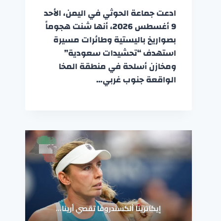
ادعت جماعة الحوثي في اليمن، الأحد
9 أغسطس 2026، أنها شنت هجوماً
بصواريخ باليستية وطائرات مسيرة
استهدف “تحشيدات سعودية”
ومخازن أسلحة في منطقة المخا
الواقعة جنوب غربي…