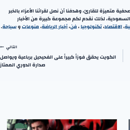
ة متميزة للقارئ، وهدفنا أن نصل لقرائنا الأعزاء بالخبر
 السعودية، لذلك نقدم لكم مجموعة كبيرة من الأخبار
ية
،
الاقتصاد
،
تكنولوجيا
،
فن
،
أخبار الرياضة
،
منوعا
ت
و
سياحة
.
التالي
الكويت يحقق فوزاً كبيراً على الفحيحيل برباعية ويواصل
صدارة الدوري الممتاز