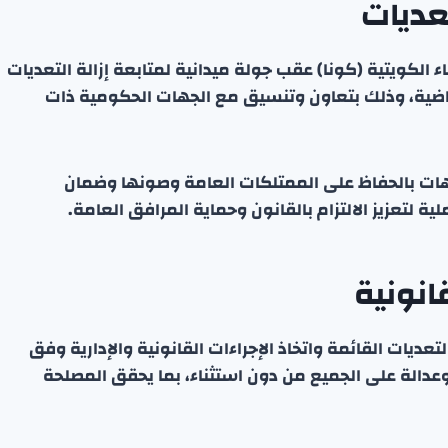
تعديات
اء الكويتية (كونا) عقب جولة ميدانية لمتابعة إزالة التعديات
اضية، وذلك بتعاون وتنسيق مع الجهات الحكومية ذات
جيهات بالحفاظ على الممتلكات العامة وصونها وضمان
لتعزيز الالتزام بالقانون وحماية المرافق العامة.
انونية
عديات القائمة واتخاذ الإجراءات القانونية والإدارية وفق
عدالة على الجميع من دون استثناء، بما يحقق المصلحة