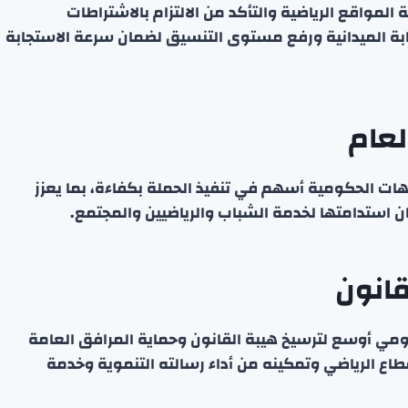
مواقع الرياضية والتأكد من الالتزام بالاشتراطات
قابة الميدانية ورفع مستوى التنسيق لضمان سرعة الاستجابة
لعام
جهات الحكومية أسهم في تنفيذ الحملة بكفاءة، بما يعزز
ن استدامتها لخدمة الشباب والرياضيين والمجتمع.
قانون
مي أوسع لترسيخ هيبة القانون وحماية المرافق العامة
اع الرياضي وتمكينه من أداء رسالته التنموية وخدمة