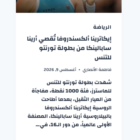
الرياضة
إيكاترينا ألكسندروفا تُقصي أرينا
سابالينكا من بطولة تورنتو
للتنس
فاطمة الأنصاري
أغسطس 9, 2026
شهدت بطولة تورنتو للتنس
للماسترز، فئة 1000 نقطة، مفاجأة
من العيار الثقيل، بعدما أطاحت
الروسية إيكاترينا ألكسندروفا
بالبيلاروسية أرينا سابالينكا، المصنفة
الأولى عالمياً، من دور الـ16، في…