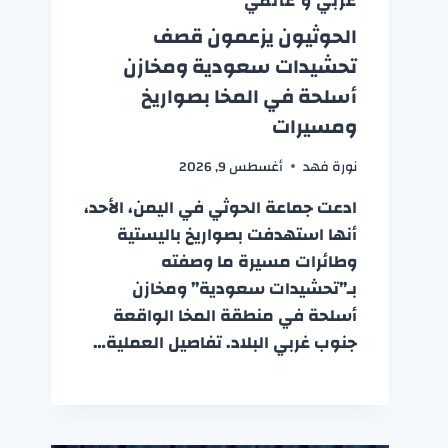
عربي و عالمي
الحوثيون يزعمون قصف
تحشيدات سعودية ومخازن
أسلحة في المخا بصواريخ
ومسيرات
نورة فهد
أغسطس 9, 2026
ادعت جماعة الحوثي في اليمن، الأحد،
أنها استهدفت بصواريخ باليستية
وطائرات مسيرة ما وصفته
بـ”تحشيدات سعودية” ومخازن
أسلحة في منطقة المخا الواقعة
جنوب غربي البلاد. تفاصيل العملية…