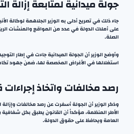
جولة ميدانية لمتابعة إزالة ال
جاء ذلك في تصريح أدلى به الوزير الجلاهمة لوكالة الأنب
على أملاك الدولة في عدد من المواقع والمنشآت الري
الصلة.
وأوضح الوزير أن الجولة الميدانية جاءت في إطار التو
استغلالها في الأغراض المخصصة لها، ضمن جهود تكاملية 
رصد مخالفات واتخاذ إجراءات ق
وذكر الوزير أن الجولة أسفرت عن رصد مخالفات وإزالة الت
الأطر المنظمة، مؤكداً أن القانون يطبق بكل شفافية و
العامة ويحافظ على حقوق الدولة.