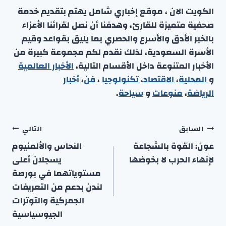
الكويت الان ، موقع إخباري شامل يهتم بتقديم خدمة
صحفية متميزة للقارئ، وهدفنا أن نصل لقرائنا الأعزاء
بالخبر الأدق والأسرع والحصري بما يليق بقواعد وقيم
الأسرة السعودية، لذلك نقدم لكم مجموعة كبيرة من
الأخبار المتنوعة داخل الأقسام التالية،
الأخبار العالمية
و
المحلية
،
الاقتصاد
،
تكنولوجيا
،
فن
،
أخبار
الرياضة
،
منوعا
ت
و
سياحة
.
تصفّح
السابق
التالي
المقالات
عون: القوة بالشجاعة
النحاس والألمنيوم
لإنهاء الحرب لا بخوضها
يسجلان أعلى
مستوياتهما في بورصة
لندن بدعم من التعريفات
الجمركية والتوترات
الجيوسياسية