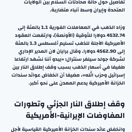
تفاصيل حول حالة محادثات السلام بين الولايات
المتحدة وإيران وسط أنباء متضاربة.
وزاد الذهب في المعاملات الفورية 1.1 بالمئة إلى
4532.74 دولارا للأوقية (الأونصة)، وارتفعت العقود
الأميركية الآجلة للذهب تسليم أغسطس 1.3 بالمئة
إلى 4562.90 دولارا. وقال برايان لان المدير الإداري
لشركة جولد سيلفر سنترال: «يبدو أننا نشهد ارتفاعا
طفيفا في أسعار الذهب بسبب وقف إطلاق النار بين
إسرائيل وحزب الله»، مضيفا أن انخفاض عوائد سندات
الخزانة الأميركية يدعم المعدن على نحو أكبر.
وقف إطلاق النار الجزئي وتطورات
المفاوضات الإيرانية-الأمريكية
وانخفض عائد سندات الخزانة الأميركية القياسية لأجل