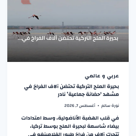
عربي و عالمي
بحيرة الملح التركية تحتضن آلاف الفراخ في
مشهد ‘حضانة جماعية’ نادر
نورة سالم
أغسطس 7, 2026
في قلب الهضبة الأناضولية، وسط امتدادات
بيضاء شاسعة لبحيرة الملح بوسط تركيا،
تتحرك آلاف من فراخ طيور الفلامينغو في