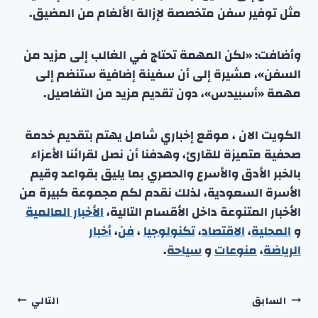
مثل توفير سفن متخصصة لإزالة الألغام من المضيق.
وأضافت: «لكن المهمة تحتاج في الغالب إلى مزيد من
السفن»، مشيرة إلى أن سفينة إضافية ستنضم إلى
مهمة «أسبيدس»، دون تقديم مزيد من التفاصيل.
الكويت الان ، موقع إخباري شامل يهتم بتقديم خدمة
صحفية متميزة للقارئ، وهدفنا أن نصل لقرائنا الأعزاء
بالخبر الأدق والأسرع والحصري بما يليق بقواعد وقيم
الأسرة السعودية، لذلك نقدم لكم مجموعة كبيرة من
الأخبار المتنوعة داخل الأقسام التالية،
الأخبار العالمية
و
المحلية
،
الاقتصاد
،
تكنولوجيا
،
فن
،
أخبار
الرياضة
،
منوعا
ت
و
سياحة
.
تصفّح
السابق
التالي