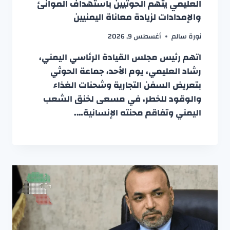
العليمي يتهم الحوثيين باستهداف الموانئ
والإمدادات لزيادة معاناة اليمنيين
نورة سالم
أغسطس 9, 2026
اتهم رئيس مجلس القيادة الرئاسي اليمني،
رشاد العليمي، يوم الأحد، جماعة الحوثي
بتعريض السفن التجارية وشحنات الغذاء
والوقود للخطر، في مسعى لخنق الشعب
اليمني وتفاقم محنته الإنسانية….