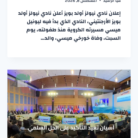
هيا الرشيد
أغسطس 8, 2026
إعلان نادي نيولز أولد بويز أعلن نادي نيولز أولد
بويز الأرجنتيني، النادي الذي بدأ فيه ليونيل
ميسي مسيرته الكروية منذ طفولته، يوم
السبت، وفاة خورخي ميسي، والد…