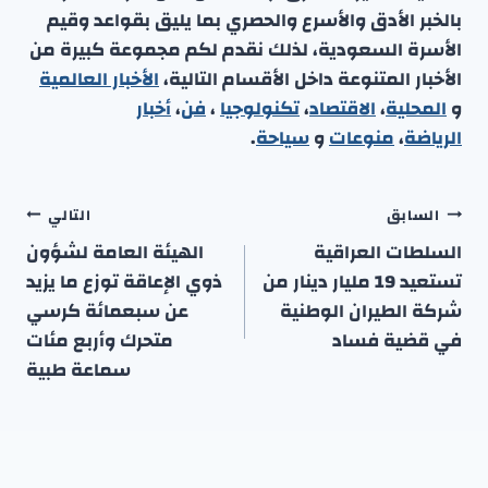
بالخبر الأدق والأسرع والحصري بما يليق بقواعد وقيم
الأسرة السعودية، لذلك نقدم لكم مجموعة كبيرة من
الأخبار المتنوعة داخل الأقسام التالية،
الأخبار العالمية
و
المحلية
،
الاقتصاد
،
تكنولوجيا
،
فن
،
أخبار
الرياضة
،
منوعا
ت
و
سياحة
.
تصفّح
السابق
التالي
المقالات
السلطات العراقية
الهيئة العامة لشؤون
تستعيد 19 مليار دينار من
ذوي الإعاقة توزع ما يزيد
شركة الطيران الوطنية
عن سبعمائة كرسي
في قضية فساد
متحرك وأربع مئات
سماعة طبية