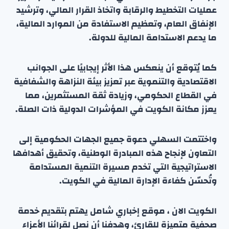
عمليات التخطيط والرقابة واتخاذ القرار المالي، وترشيد
الإنفاق العام، وتعظيم الاستفادة من الموارد المالية،
ما يدعم الاستدامة المالية للدولة.
كما يُتوقع أن ينعكس هذا الأثر إيجابيًا على الجوانب
الاقتصادية والتنموية عبر تعزيز بيئة النزاهة والشفافية
في القطاع الحكومي، وزيادة ثقة المستثمرين، مما
يعزز مكانة الكويت في المؤشرات الدولية ذات الصلة.
واختتمت السهلي دعوة جميع الجهات الحكومية إلى
التعاون لإنجاح هذه المبادرة الوطنية، وتحقيق أهدافها
الاستراتيجية التي تخدم مسيرة التنمية المستدامة
وتُحسّن كفاءة الإدارة المالية في الكويت.
الكويت الان ، موقع إخباري شامل يهتم بتقديم خدمة
صحفية متميزة للقارئ، وهدفنا أن نصل لقرائنا الأعزاء