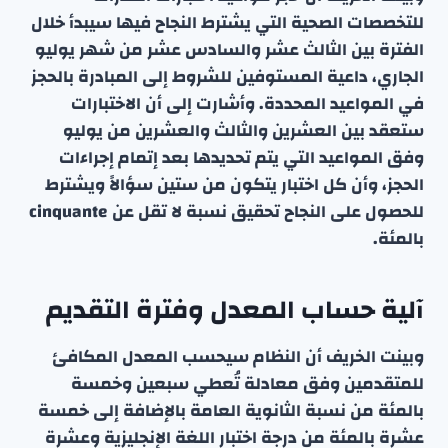
للتخصصات الصحية التي يشترط النجاح فيها سيبدأ خلال
الفترة بين الثالث عشر والسادس عشر من شهر يوليو
الجاري، داعية المستوفين للشروط إلى المبادرة بالحجز
في المواعيد المحددة. وأشارت إلى أن الاختبارات
ستعقد بين العشرين والثالث والعشرين من يوليو
وفق المواعيد التي يتم تحديدها بعد إتمام إجراءات
الحجز، وأن كل اختبار يتكون من ستين سؤالاً ويشترط
للحصول على النجاح تحقيق نسبة لا تقل عن cinquante
بالمئة.
آلية حساب المعدل وفترة التقديم
وبينت الخريف أن النظام سيحسب المعدل المكافئ
للمتقدمين وفق معادلة تُعطي سبعين وخمسة
بالمئة من نسبة الثانوية العامة بالإضافة إلى خمسة
عشرة بالمئة من درجة اختبار اللغة الإنجليزية وعشرة