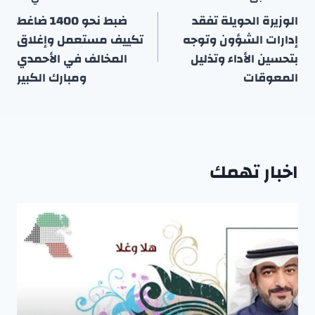
المقالات
الوزيرة الحويلة تفقد
ضبط نحو 1400 ضاغط
إدارات الشؤون وتوجه
تكييف مستعمل وإغلاق
بتحسين الأداء وتذليل
المخالف في الأحمدي
المعوقات
ومبارك الكبير
اخبار تهمك