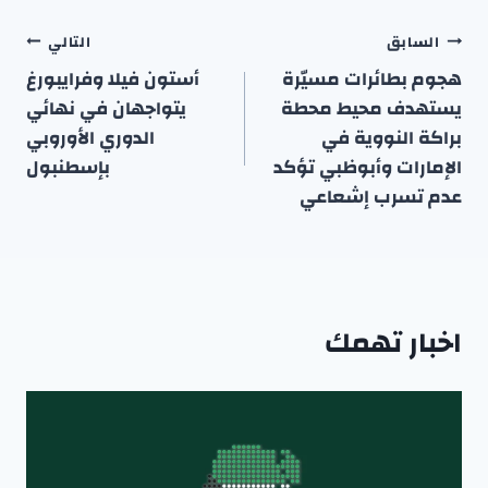
تصفّح
السابق
التالي
المقالات
هجوم بطائرات مسيّرة
أستون فيلا وفرايبورغ
يستهدف محيط محطة
يتواجهان في نهائي
براكة النووية في
الدوري الأوروبي
الإمارات وأبوظبي تؤكد
بإسطنبول
عدم تسرب إشعاعي
اخبار تهمك