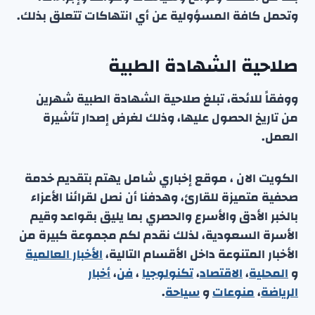
وتحمل كافة المسؤولية عن أي انتهاكات تتعلق بذلك.
صلاحية الشهادة الطبية
ووفقاً للائحة، تبلغ صلاحية الشهادة الطبية شهرين
من تاريخ الحصول عليها، وذلك لغرض إصدار تأشيرة
العمل.
الكويت الان ، موقع إخباري شامل يهتم بتقديم خدمة
صحفية متميزة للقارئ، وهدفنا أن نصل لقرائنا الأعزاء
بالخبر الأدق والأسرع والحصري بما يليق بقواعد وقيم
الأسرة السعودية، لذلك نقدم لكم مجموعة كبيرة من
الأخبار المتنوعة داخل الأقسام التالية،
الأخبار العالمية
و
المحلية
،
الاقتصاد
،
تكنولوجيا
،
فن
،
أخبار
الرياضة
،
منوعا
ت
و
سياحة
.