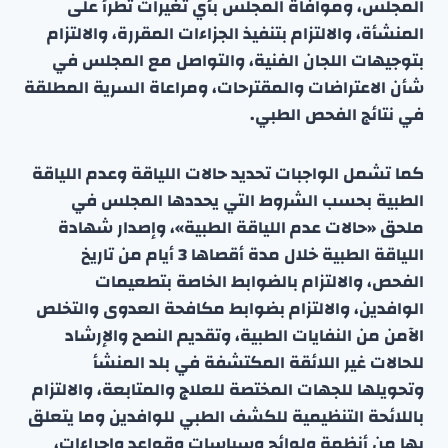
المجلس، وموافاة المجلس بأي تغيرات تطرأ على
المنشأة، والالتزام بتنفيذ الجزاءات المقررة، والالتزام
بتوجيهات اللجان الفنية، والتواصل مع المجلس في
شأن الاعتراضات والمقترحات، ومراعاة السرية المطلقة
في نتائج الفحص الطبي.
كما تشمل الواجبات تحديد حالات اللياقة وعدم اللياقة
الطبية بحسب الشروط التي يحددها المجلس في
ملحق «حالات عدم اللياقة الطبية»، وإصدار شهادة
اللياقة الطبية خلال مدة أقصاها 3 أيام من تاريخ
الفحص، والالتزام بالضوابط الخاصة بتطعيمات
الوافدين، والالتزام بضوابط مكافحة العدوى والتخلص
الآمن من النفايات الطبية، وتقديم النصح والإرشاد
للحالات غير اللائقة المكتشفة في بلد المنشأ
وتحويلها للجهات المختصة للعلاج والمتابعة، والالتزام
باللائحة التنظيمية للكشف الطبي للوافدين وما يتعلق
بها من أنظمة ولوائح وسياسات وقواعد وإجراءات،