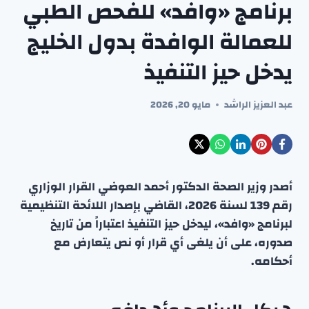
برنامج «وافد» للفحص الطبي
للعمالة الوافدة بدول الخليج
يدخل حيز التنفيذ
عبد العزيز الراشد
مايو 20, 2026
أصدر وزير الصحة الدكتور أحمد العوضي القرار الوزاري
رقم 139 لسنة 2026، القاضي بإصدار اللائحة التنظيمية
لبرنامج «وافد»، ليدخل حيز التنفيذ اعتباراً من تاريخ
صدوره، على أن يلغى أي قرار أو نص يتعارض مع
أحكامه.