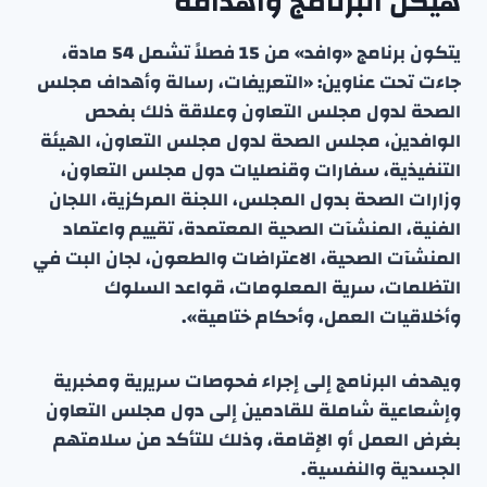
هيكل البرنامج وأهدافه
يتكون برنامج «وافد» من 15 فصلاً تشمل 54 مادة،
جاءت تحت عناوين: «التعريفات، رسالة وأهداف مجلس
الصحة لدول مجلس التعاون وعلاقة ذلك بفحص
الوافدين، مجلس الصحة لدول مجلس التعاون، الهيئة
التنفيذية، سفارات وقنصليات دول مجلس التعاون،
وزارات الصحة بدول المجلس، اللجنة المركزية، اللجان
الفنية، المنشآت الصحية المعتمدة، تقييم واعتماد
المنشآت الصحية، الاعتراضات والطعون، لجان البت في
التظلمات، سرية المعلومات، قواعد السلوك
وأخلاقيات العمل، وأحكام ختامية».
ويهدف البرنامج إلى إجراء فحوصات سريرية ومخبرية
وإشعاعية شاملة للقادمين إلى دول مجلس التعاون
بغرض العمل أو الإقامة، وذلك للتأكد من سلامتهم
الجسدية والنفسية.