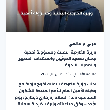
عربي و عالمي
وزيرة الخارجية اليمنية ومسؤولة أممية
تبحثان تصعيد الحوثيين واستهداف المدنيين
والممرات البحرية
فاطمة الأنصاري
أغسطس 10, 2026
بحثت وزيرة الخارجية اليمنية أفراح الزوبة مع
وكيلة الأمين العام للأمم المتحدة للشؤون
السياسية وبناء السلام روزماري ديكارلو، يوم
الأحد – وفق ما أعلنته وزارة الخارجية اليمنية…