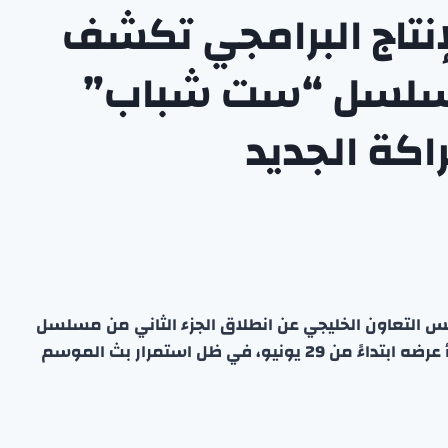
نتاج البرامجي تكشف
مسلسل “ست شباب”
كة الجديد
س التعاون الخليجي عن انطلاق الجزء الثاني من مسلسل
“ست شباب” على منصة مشاهدة الرقمية، حيث سيبدأ عرضه ابتداءً من 29 يونيو، في ظل استمرار بث الموسم