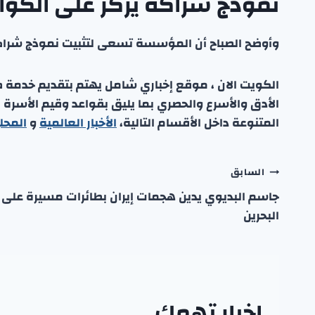
نموذج شراكة يركز على الكواد
وأوضح الصباح أن المؤسسة تسعى لتثبيت نموذج شراك
الكويت الان ، موقع إخباري شامل يهتم بتقديم خدمة صحفي
الأدق والأسرع والحصري بما يليق بقواعد وقيم الأسرة
المتنوعة داخل الأقسام التالية،
الأخبار العالمية
و
المحل
تصفّح
السابق
جاسم البديوي يدين هجمات إيران بطائرات مسيرة على
المقالات
البحرين
اخبار تهمك