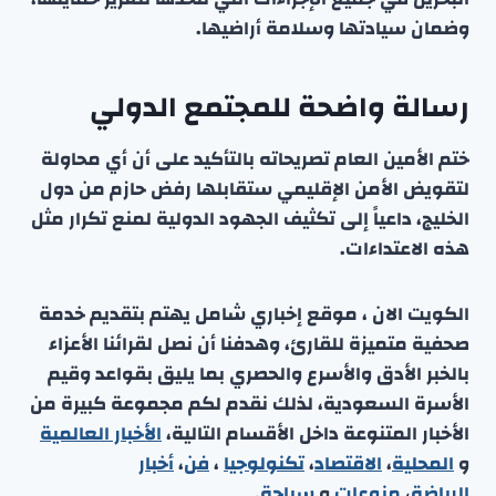
وضمان سيادتها وسلامة أراضيها.
رسالة واضحة للمجتمع الدولي
ختم الأمين العام تصريحاته بالتأكيد على أن أي محاولة
لتقويض الأمن الإقليمي ستقابلها رفض حازم من دول
الخليج، داعياً إلى تكثيف الجهود الدولية لمنع تكرار مثل
هذه الاعتداءات.
الكويت الان ، موقع إخباري شامل يهتم بتقديم خدمة
صحفية متميزة للقارئ، وهدفنا أن نصل لقرائنا الأعزاء
بالخبر الأدق والأسرع والحصري بما يليق بقواعد وقيم
الأسرة السعودية، لذلك نقدم لكم مجموعة كبيرة من
الأخبار المتنوعة داخل الأقسام التالية،
الأخبار العالمية
و
المحلية
،
الاقتصاد
،
تكنولوجيا
،
فن
،
أخبار
الرياضة
،
منوعا
ت
و
سياحة
.