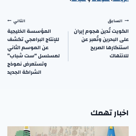
تصفّح
السابق
التالي
المقالات
الكويت تُدين هجوم إيران
المؤسسة الخليجية
على البحرين وتُعبر عن
للإنتاج البرامجي تكشف
استنكارها الصريح
عن الموسم الثاني
للانتهاك
لمسلسل “ست شباب”
وتستعرض نموذج
الشراكة الجديد
اخبار تهمك