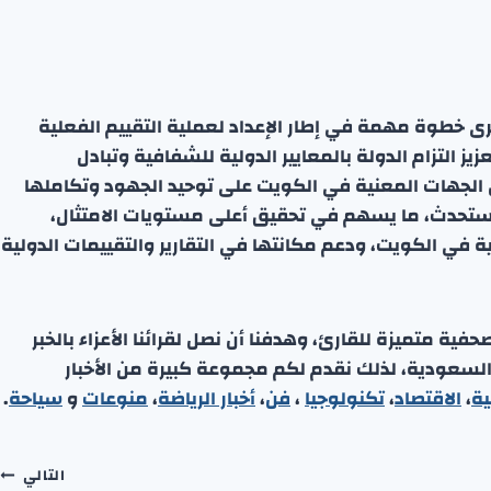
رى خطوة مهمة في إطار الإعداد لعملية التقييم الفعلية
ها أثر كبير في تعزيز التزام الدولة بالمعايير الدولية للشفافية وتبادل
لجهات المعنية في الكويت على توحيد الجهود وتكاملها
لمستحدث، ما يسهم في تحقيق أعلى مستويات الامتثال،
ية في الكويت، ودعم مكانتها في التقارير والتقييمات الدولية
ة متميزة للقارئ، وهدفنا أن نصل لقرائنا الأعزاء بالخبر
 السعودية، لذلك نقدم لكم مجموعة كبيرة من الأخبار
ية
،
الاقتصاد
،
تكنولوجيا
،
فن
،
أخبار الرياضة
،
منوعا
ت
و
سياحة
.
التالي