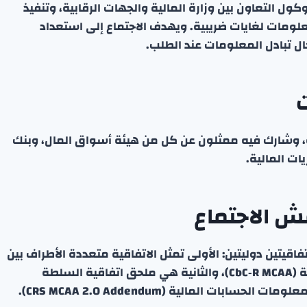
ول التعاون بين وزارة المالية والجهات الرقابية، وتنفيذ
علومات لغايات ضريبية. ويهدف الاجتماع إلى استعداد
ة، وشارك فيه ممثلون عن كل من هيئة أسواق المال، وبنك
ات المالية.
ش الاجتماع
اقيتين دوليتين: الأولى تمثل الاتفاقية متعددة الأطراف بين
السلطات المختصة الخاصة بالتقارير بين الدول ذات الصلة (CbC‑R MCAA)، والثانية هي ملحق اتفاقية السلطة
ت المالية (CRS MCAA 2.0 Addendum).