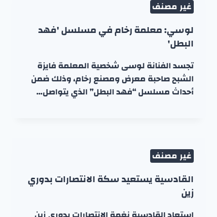
غير مصنف
لوسي: معلمة رخام في مسلسل 'فهد
البطل'
تجسد الفنانة لوسى شخصية المعلمة فايزة
الشبح صاحبة معرض ومصنع رخام، وذلك ضمن
أحداث مسلسل “فهد البطل” الذي يتواصل…
غير مصنف
القادسية يستعيد سكة الانتصارات بدوري
زين
استعاد القادسية نغمة الانتصارات بدوري زين