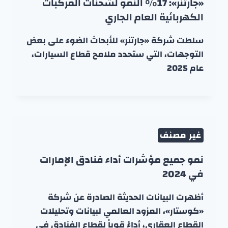
«جارتنر»: 17% النمو لشحنات المركبات
الكهربائية العام الجاري
سلطت شركة «جارتنر» للأبحاث الضوء على بعض
التوجهات، التي ستحدد ملامح قطاع السيارات،
عام 2025
غير مصنف
نمو جميع مؤشرات أداء فنادق الإمارات
في 2024
أظهرت البيانات الحديثة الصادرة عن شركة
«كوستار»، المزود العالمي لبيانات وتحليلات
القطاع العقاري، أداءً قوياً لقطاع الفنادق في