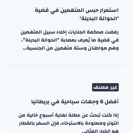
استمرار حبس المتهمين في قضية
'الحوالة البديلة'
رفضت محكمة الجنايات إخلاء سبيل المتهمين
في قضية ما يُعرف بعصابة “الحوالة البديلة”،
وهم مواطنان وستة متهمين من الجنسية…
غير مصنف
أفضل 6 وجهات سياحية في بريطانيا
إذا كنت تبحث عن عطلة نهاية أسبوع خالية من
التوتر ومملوءة بالاسترخاء، فإن السفر بالقطار
هو الخيار المثالي