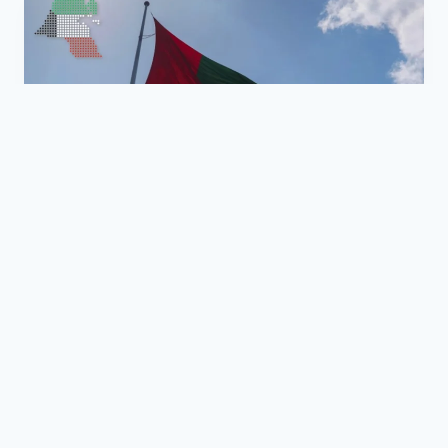
عربي و عالمي
«أدنوك» تكشف عن تعرض إحدى ناقلاتها
لهجوم صاروخي في مضيق هرمز
بثينة مبارك
أغسطس 8, 2026
أعلنت شركة بترول أبوظبي الوطنية «أدنوك»