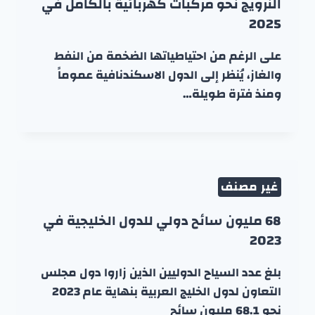
النرويج نحو مركبات كهربائية بالكامل في
2025
على الرغم من احتياطياتها الضخمة من النفط
والغاز، يُنظر إلى الدول الاسكندنافية عموماً
ومنذ فترة طويلة…
غير مصنف
68 مليون سائح دولي للدول الخليجية في
2023
بلغ عدد السياح الدوليين الذين زاروا دول مجلس
التعاون لدول الخليج العربية بنهاية عام 2023
نحو 68.1 مليون سائح