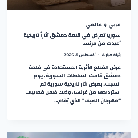
عربي و عالمي
سوريا تعرض في قلعة دمشق آثاراً تاريخية
أعيدت من فرنسا
بثينة مبارك
أغسطس 8, 2026
عرض القطع الأثرية المستعادة في قلعة
دمشق قامت السلطات السورية، يوم
السبت، بعرض آثار تاريخية سورية تم
استردادها من فرنسا، وذلك ضمن فعاليات
“مهرجان الصيف” الذي يُقام…