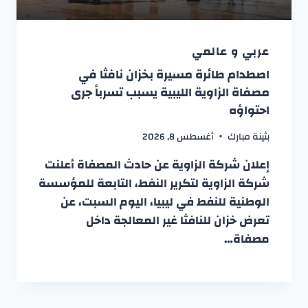
عربي و عالمي
اصطدام طائرة مسيرة بخزان نافثا في
مصفاة الزاوية الليبية يسبب تسرباً جرى
احتواؤه
بثينة مبارك
أغسطس 8, 2026
إعلان شركة الزاوية عن حادث المصفاة أعلنت
شركة الزاوية لتكرير النفط، التابعة للمؤسسة
الوطنية للنفط في ليبيا، اليوم السبت، عن
تعرض خزان للنافثا غير المعالجة داخل
مصفاة…