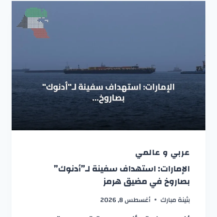
عربي و عالمي
الإمارات: استهداف سفينة لـ”أدنوك”
بصاروخ في مضيق هرمز
بثينة مبارك
أغسطس 8, 2026