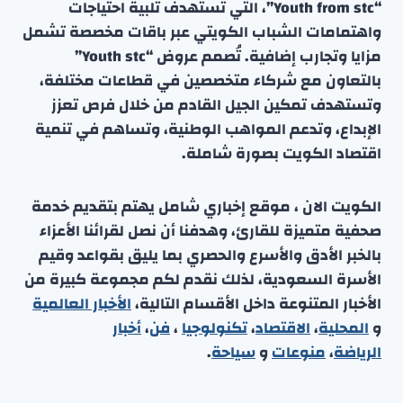
“Youth from stc”، التي تستهدف تلبية احتياجات
واهتمامات الشباب الكويتي عبر باقات مخصصة تشمل
مزايا وتجارب إضافية. تُصمم عروض “Youth stc”
بالتعاون مع شركاء متخصصين في قطاعات مختلفة،
وتستهدف تمكين الجيل القادم من خلال فرص تعزز
الإبداع، وتدعم المواهب الوطنية، وتساهم في تنمية
اقتصاد الكويت بصورة شاملة.
الكويت الان ، موقع إخباري شامل يهتم بتقديم خدمة
صحفية متميزة للقارئ، وهدفنا أن نصل لقرائنا الأعزاء
بالخبر الأدق والأسرع والحصري بما يليق بقواعد وقيم
الأسرة السعودية، لذلك نقدم لكم مجموعة كبيرة من
الأخبار المتنوعة داخل الأقسام التالية،
الأخبار العالمية
و
المحلية
،
الاقتصاد
،
تكنولوجيا
،
فن
،
أخبار
الرياضة
،
منوعا
ت
و
سياحة
.