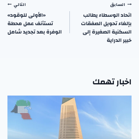
تصفّح
السابق
التالي
المقالات
اتحاد الوسطاء يطالب
«الأولى للوقود»
بإلغاء تحويل الصفقات
تستأنف عمل محطة
السكنية الصغيرة إلى
الوفرة بعد تجديد شامل
خبير الدراية
اخبار تهمك