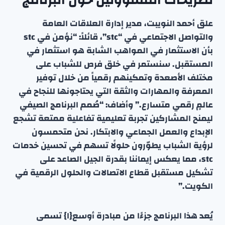
تصريحات المسؤولين حول البرنامج
علق أحمد النويبت، مدير إدارة العلاقات العامة
والتواصل الاجتماعي في “stc”، قائلاً: “نؤمن في stc
بأن الاستثمار في المواهب الشابة هو استثمار في
المستقبل. سنستمر في خلق فرص للشباب على
مختلف الأصعدة وتمكينهم رقمياً من خلال توفير
المعرفة والمهارات والثقة التي يحتاجونها للنجاح في
عالمٍ رقمي متسارع.” وأضاف: “صُمم البرنامج الصيفي
ليمنح المشاركين تجربة تعليمية تفاعلية ممتعة تشجع
الإبداع والعمل الجماعي والابتكار. نحن متحمسون
لرؤية الشباب يطوّرون حلولًا تسهم في تحسين خدمات
stc، مما يعكس إيماننا بقدرة الجيل الصاعد على
تشكيل مستقبل قطاع الاتصالات والحلول الرقمية في
الكويت.”
يُعد هذا البرنامج جزءًا من مبادرة أوسع{ا} تسمى