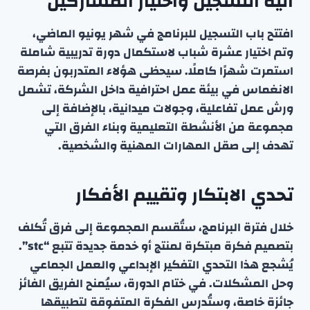
آلية التسجيل واختيار المشاركين
افتتح باب التسجيل للبرنامج في شهر يونيو الماضي،
وتم اختيار عشرة شباب لاستكمال دورة تدريبية شاملة
استمرت شهرًا كاملًا. سيحظى هؤلاء المتدربون بفرصة
الانغماس في بيئة عمل احترافية داخل الشركة، تشمل
ورش عمل تفاعلية، وجولات ميدانية، بالإضافة إلى
مجموعة من الأنشطة التعليمية وبناء الفرق التي
تهدف إلى صقل المهارات المهنية والشخصية.
تحدي الابتكار وتقييم الأفكار
خلال فترة البرنامج، ستُقسم المجموعة إلى فرق تُكلف
بتصميم فكرة مبتكرة لمنتج أو خدمة جديدة تتبع “stc”.
يُشجع هذا التحدي التفكير الإبداعي والعمل الجماعي
وحل المشكلات. في ختام الدورة، سيُمنح الفريق الفائز
جائزة خاصة، وستُدرس الفكرة المتفوقة لتطبيقها