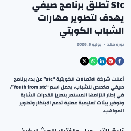
Stc تُطلق برنامج صيفي
يهدف لتطوير مهارات
الشباب الكويتي
نورة فهد
يوليو 5, 2026
أعلنت شركة الاتصالات الكويتية “stc” عن بدء برنامج
صيفي مخصص للشباب، يحمل اسم “Youth from stc”،
في إطار التزامها المستمر بتعزيز القدرات الشابة
وتوفير بيئات تعليمية عملية تدعم الابتكار وتطوير
المواهب.